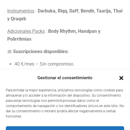
Instrumentos
:
Darbuka, Riqq, Daff, Bendir, Taarija, Tbal
y Qraqeb
Adicionales
Packs
:
Body Rhythm, Handpan y
Polirritmias
📅
Suscripciones disponibles:
40 €/mes – Sin compromiso
35 €/mes – Compromiso de 6 meses
Gestionar el consentimiento
30 €/mes – Compromiso de 12 meses
📌 Acceso ilimitado durante toda la duración de la
Para brindar la mejor experiencia, utilizamos tecnologías como cookies para
almacenar y/o acceder a la información del dispositivo. Su consentimiento
suscripción.
para estas tecnologías nos permitirá procesar datos como el
comportamiento de navegación o los identificadores únicos en este sitio. No
dar su consentimiento o retirarlo podría afectar negativamente a ciertas
Nuestras Fórmulas
funciones.