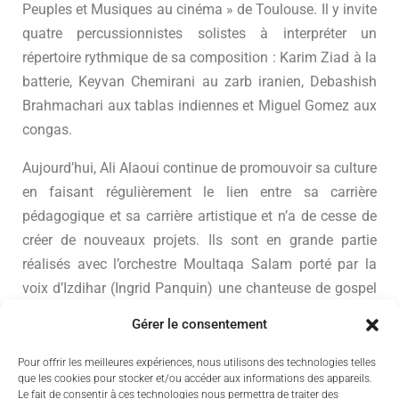
Peuples et Musiques au cinéma » de Toulouse. Il y invite
quatre percussionnistes solistes à interpréter un
répertoire rythmique de sa composition : Karim Ziad à la
batterie, Keyvan Chemirani au zarb iranien, Debashish
Brahmachari aux tablas indiennes et Miguel Gomez aux
congas.
Aujourd’hui, Ali Alaoui continue de promouvoir sa culture
en faisant régulièrement le lien entre sa carrière
pédagogique et sa carrière artistique et n’a de cesse de
créer de nouveaux projets. Ils sont en grande partie
réalisés avec l’orchestre Moultaqa Salam porté par la
voix d’Izdihar (Ingrid Panquin) une chanteuse de gospel
qui, en intégrant ses ateliers de percussions en 2002,
Gérer le consentement
s’est progressivement formée au chant arabe, une
discipline qu’elle enseigne aujourd’hui à ses côtés.
Pour offrir les meilleures expériences, nous utilisons des technologies telles
que les cookies pour stocker et/ou accéder aux informations des appareils.
Le fait de consentir à ces technologies nous permettra de traiter des